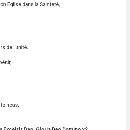
on Église dans la Sainteté,
 de l’unité.
bénir,
ute nous,
 in Excelsis Deo, Gloria Deo Domino x2