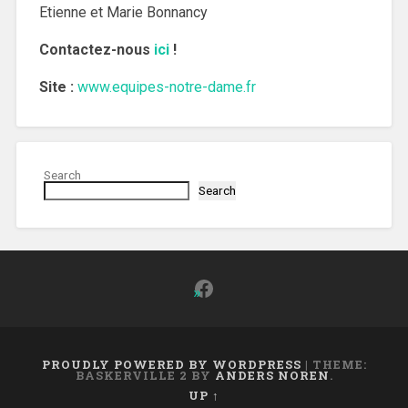
Etienne et Marie Bonnancy
Contactez-nous
ici
!
Site :
www.equipes-notre-dame.fr
Search
Search
Facebook
PROUDLY POWERED BY WORDPRESS
|
THEME:
BASKERVILLE 2 BY
ANDERS NOREN
.
UP ↑