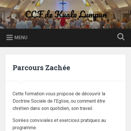
Skip
to
CCF de Kuala Lumpur
Search
content
MENU
Parcours Zachée
Cette formation vous propose de découvrir la
Doctrine Sociale de l’Eglise, ou comment être
chrétien dans son quotidien, son travail.
Soirées conviviales et exercices pratiques au
programme.