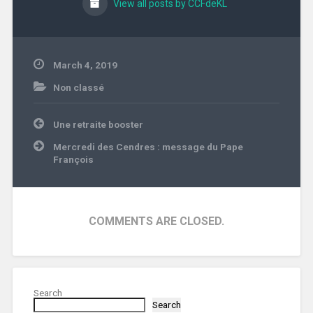
View all posts by CCFdeKL
March 4, 2019
Non classé
Post
Une retraite booster
navigation
Mercredi des Cendres : message du Pape
François
COMMENTS ARE CLOSED.
Search
Search