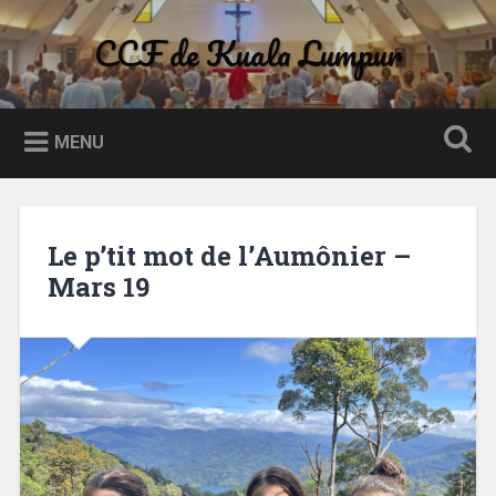
Skip
to
CCF de Kuala Lumpur
Search
content
MENU
Le p’tit mot de l’Aumônier –
Mars 19